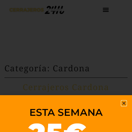
Categoría: Cardona
Cerrajeros Cardona